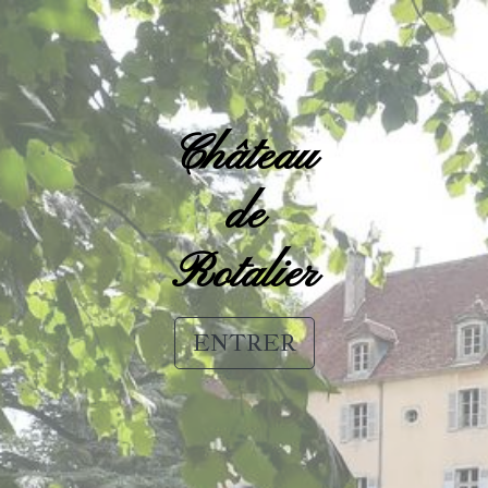
Château
de
Rotalier
ENTRER